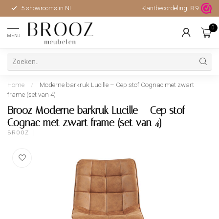
5 showrooms in NL
Klantbeoordeling:
Hoge kwaliteit, uitstekende 
8.9
0
MENU
Home
/
Moderne barkruk Lucille – Cep stof Cognac met zwart
frame (set van 4)
Brooz Moderne barkruk Lucille – Cep stof
Cognac met zwart frame (set van 4)
BROOZ