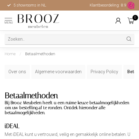
5 showrooms in NL
Klantbeoordeling:
Hoge kwaliteit, uitstekende 
8.9
0
MENU
Home
/
Betaalmethoden
Over ons
Algemene voorwaarden
Privacy Policy
Beta
Betaalmethoden
Bij Brooz Meubelen heeft u een ruime keuze betaalmogelijkheden
om uw bestelling af te ronden. Ontdek hieronder alle
betaalmogelijkheden.
iDEAL
Met iDEAL kunt u vertrouwd, veilig en gemakkelijk online betalen. U