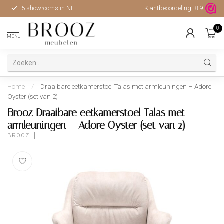
5 showrooms in NL
Klantbeoordeling:
Hoge kwaliteit, uitstekende 
8.9
0
MENU
Home
/
Draaibare eetkamerstoel Talas met armleuningen – Adore
Oyster (set van 2)
Brooz Draaibare eetkamerstoel Talas met
armleuningen – Adore Oyster (set van 2)
BROOZ