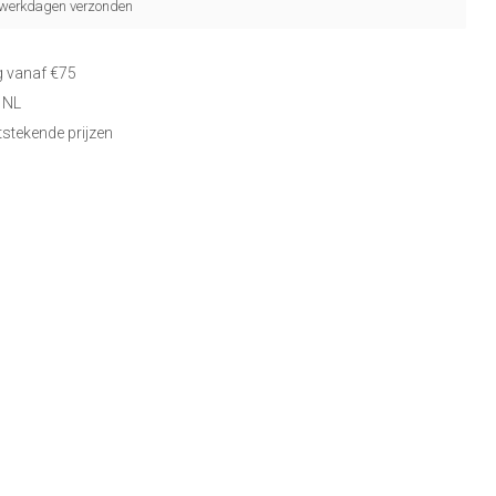
5 werkdagen verzonden
g vanaf €75
 NL
itstekende prijzen