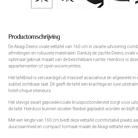
Productomschrijving
De Akagi Deens ovale eettafel van 160 cm in zwarte uitvoering com
afmetingen en robuuste materialen. Dankzij de zachte Deens ovale vorm 
optimaal gebruik maakt van de beschikbare ruimte. Hierdoor is deze 
appartementen of open woonruimtes.
Het tafelblad is vervaardigd uit massief acaciahout en afgewerkt in e
subtiel zichtbaar laat. Dit geeft de tafel een krachtige en luxe uitstra
hotel-chique interieurs.
Het stevige zwart gepoedercoate kruispootonderstel zorgt voor uitst
de tafel. Hierdoor kunnen stoelen flexibel geplaatst worden en blijft d
Met een lengte van 160 cm biedt deze eettafel comfortabel plaats aan
duurzaamheid en compact formaat maakt de Akagi eettafel een veel