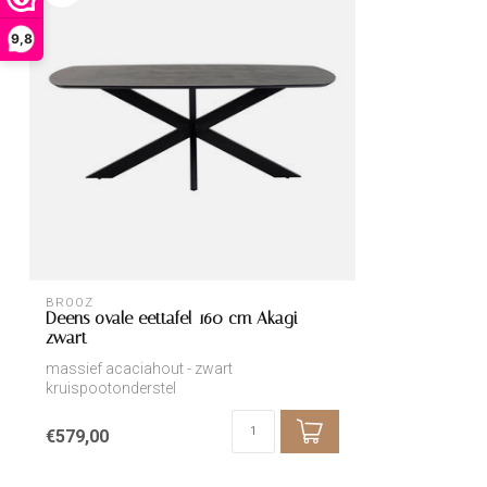
9,8
BROOZ
Deens ovale eettafel 160 cm Akagi
zwart
massief acaciahout - zwart
kruispootonderstel
€579,00