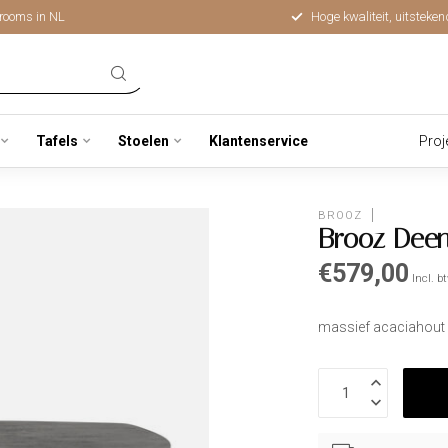
rooms in NL
Hoge kwaliteit, uitsteken
Tafels
Stoelen
Klantenservice
Proj
BROOZ
Brooz Deen
€579,00
Incl. b
massief acaciahout 