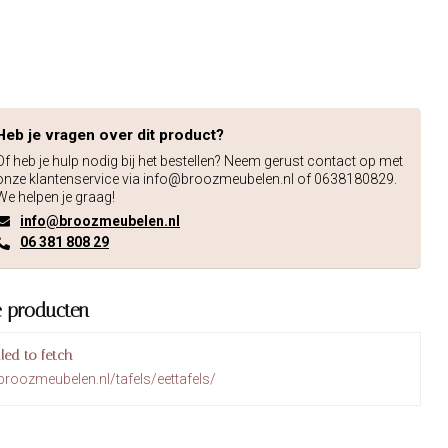
Heb je vragen over dit product?
Of heb je hulp nodig bij het bestellen? Neem gerust contact op met
onze klantenservice via
info@broozmeubelen.nl
of 0638180829.
We helpen je graag!
info@broozmeubelen.nl
06 381 808 29
e producten
iled to fetch
broozmeubelen.nl/tafels/eettafels/