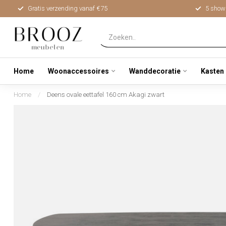
Gratis verzending vanaf €75
5 show
Home
Woonaccessoires
Wanddecoratie
Kasten
Home
/
Deens ovale eettafel 160 cm Akagi zwart