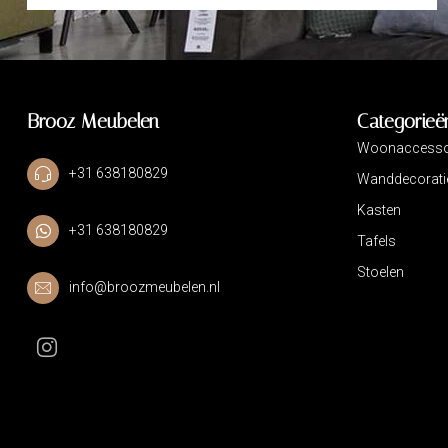
Brooz Meubelen
Categorieë
Woonaccesso
+31 638180829
Wanddecorati
Kasten
+31 638180829
Tafels
Stoelen
info@broozmeubelen.nl