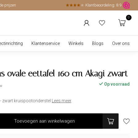
de prijzen
Klantbeoordeling:
8.9
0
ectinrichting
Klantenservice
Winkels
Blogs
Over ons
s ovale eettafel 160 cm Akagi zwart
Op voorraad
tw
- zwart kruispootonderstel
Lees meer
.
Toevoegen aan winkelwagen