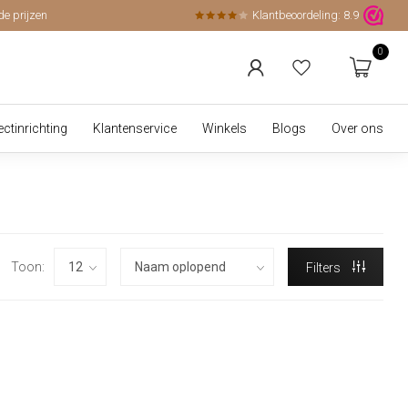
de prijzen
Klantbeoordeling:
8.9
0
ectinrichting
Klantenservice
Winkels
Blogs
Over ons
Toon:
Filters