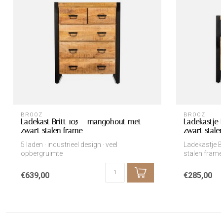
BROOZ
BROOZ
Ladekast Britt 105 – mangohout met
Ladekastje
zwart stalen frame
zwart stal
5 laden · industrieel design · veel
Ladekastje 
opbergruimte
stalen fram
€639,00
€285,00