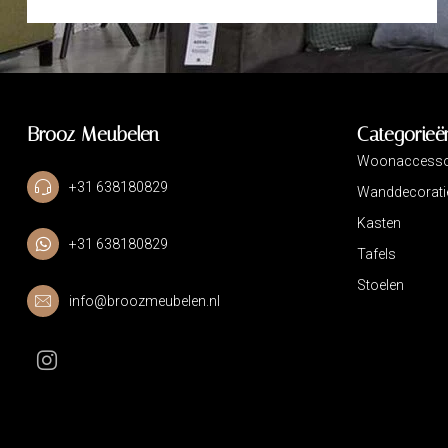
Brooz Meubelen
Categorieë
Woonaccesso
+31 638180829
Wanddecorati
Kasten
+31 638180829
Tafels
Stoelen
info@broozmeubelen.nl