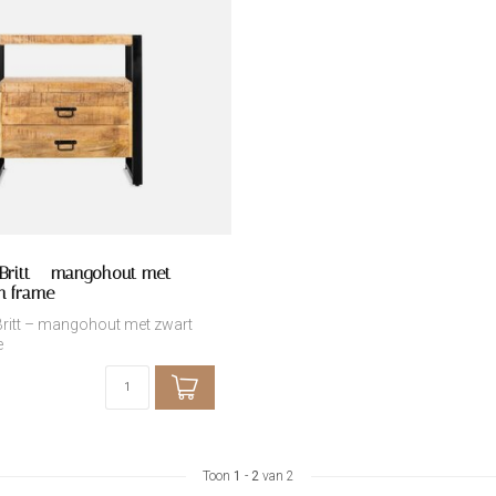
 Britt – mangohout met
en frame
Britt – mangohout met zwart
e
Toon
1
-
2
van 2