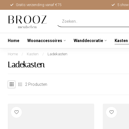
Gratis verzending vanaf €75
5 show
Home
Woonaccessoires
Wanddecoratie
Kasten
Home
/
Kasten
/
Ladekasten
Ladekasten
2
Producten