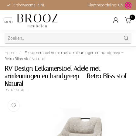
5 showrooms in NL
Klantbeoordeling:
Hoge kwaliteit, uitstekende 
8.9
0
MENU
Home
/
Eetkamerstoel Adele met armleuningen en handgreep –
Retro Bliss stof Natural
RV Design Eetkamerstoel Adele met
armleuningen en handgreep – Retro Bliss stof
Natural
RV DESIGN