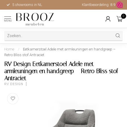
5 showrooms in NL
Klantbeoordeling:
Hoge kwaliteit, uitstekende 
8.9
0
MENU
Home
/
Eetkamerstoel Adele met armleuningen en handgreep –
Retro Bliss stof Antraciet
RV Design Eetkamerstoel Adele met
armleuningen en handgreep – Retro Bliss stof
Antraciet
RV DESIGN