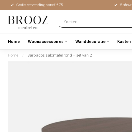
Gratis verzending vanaf €75
5 show
Home
Woonaccessoires
Wanddecoratie
Kasten
Home
/
Barbados salontafel rond – set van 2