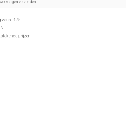
5 werkdagen verzonden
g vanaf €75
 NL
itstekende prijzen