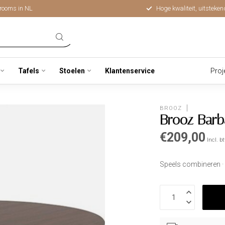
rooms in NL
Hoge kwaliteit, uitsteken
Tafels
Stoelen
Klantenservice
Proj
BROOZ
Brooz Barb
€209,00
Incl. b
Speels combineren · 