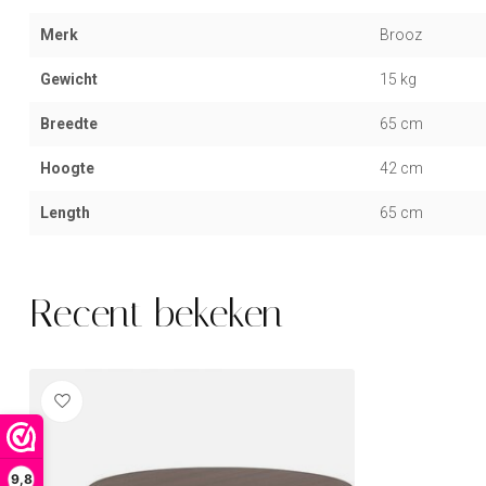
Merk
Brooz
Gewicht
15 kg
Breedte
65 cm
Hoogte
42 cm
Length
65 cm
Recent bekeken
9,8