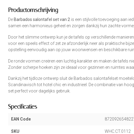
Productomschrijving
De
Barbados salontafel set van 2
is een stijlvolle toevoeging aan 
samen een harmonieus geheel en zorgen dankzij hun zachte vormen 
Door het slimme ontwerp kun je de tafels op verschillende manieren
voor een speels effect of zet ze afzonderlijk neer als praktische bijz
opstelling eenvoudig aan op jouw woonwensen en beschikbare rui
De ronde vormen creëren een luchtig karakter en maken de tafels niet 
Zonder scherpe hoeken zijn ze ideaal voor gezinnen en ruimtes wa
Dankzij het tijdloze ontwerp sluit de Barbados salontafelset moeite
Scandinavisch tot hotel chic en industrieel. De combinatie van hoo
set perfect voor dagelijks gebruik.
Specificaties
EAN Code
872092654822
SKU
WHC.CT.0112