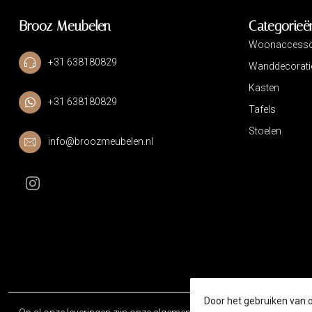
Brooz Meubelen
Categorieë
Woonaccesso
+31 638180829
Wanddecorati
Kasten
+31 638180829
Tafels
Stoelen
info@broozmeubelen.nl
Door het gebruiken van 