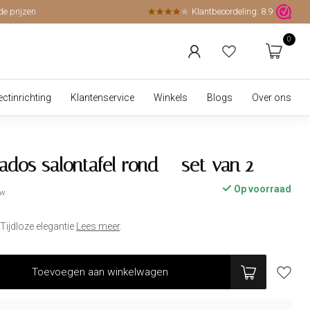
de prijzen
Klantbeoordeling:
8.9
0
ectinrichting
Klantenservice
Winkels
Blogs
Over ons
ados salontafel rond – set van 2
Op voorraad
tw
Tijdloze elegantie
Lees meer
.
Toevoegen aan winkelwagen