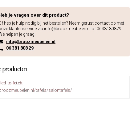
Heb je vragen over dit product?
Of heb je hulp nodig bij het bestellen? Neem gerust contact op met
onze klantenservice via
info@broozmeubelen.nl
of 0638180829.
We helpen je graag!
info@broozmeubelen.nl
06 381 808 29
e producten
iled to fetch
broozmeubelen.nl/tafels/salontafels/