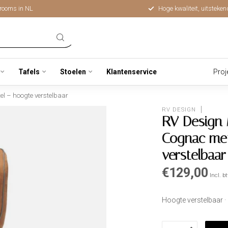
rooms in NL
Hoge kwaliteit, uitsteken
Tafels
Stoelen
Klantenservice
Proj
l – hoogte verstelbaar
RV DESIGN
RV Design 
Cognac met
verstelbaar
€129,00
Incl. b
Hoogte verstelbaar ·