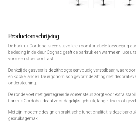
Productomschrijving
De barkruk Cordoba is een stijlvolle en comfortabele toevoeging aan 
bekleding in de kleur Cognac geeft de barkruk een warme en luxe uitst
voor een stoer contrast.
Dankzij de gasveer is de zithoogte eenvoudig verstelbaar, waardoor 
en kookeilanden. De ergonomisch gevormde zitting met decoratieve 
ondersteuning.
De ronde voet met geïntegreerde voetensteun zorgt voor extra stabil
barkruk Cordoba ideaal voor dagelijks gebruik, lange diners of gez
Met zijn moderne design en praktische functionaliteit is deze barkru
gebruiksgemak.