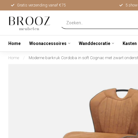
Gratis verzending vanaf €75
5 show
Home
Woonaccessoires
Wanddecoratie
Kasten
Home
/
Moderne barkruk Cordoba in soft Cognac met zwart onderste