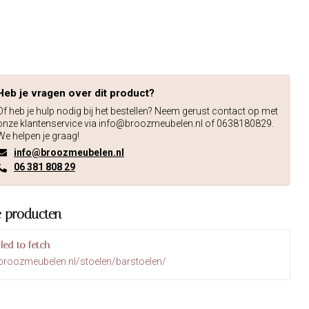
Heb je vragen over dit product?
Of heb je hulp nodig bij het bestellen? Neem gerust contact op met
onze klantenservice via
info@broozmeubelen.nl
of 0638180829.
We helpen je graag!
info@broozmeubelen.nl
06 381 808 29
e producten
iled to fetch
broozmeubelen.nl/stoelen/barstoelen/