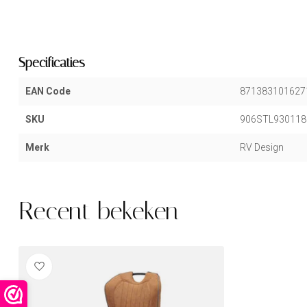
Specificaties
EAN Code
871383101627
SKU
906STL930118
Merk
RV Design
Recent bekeken