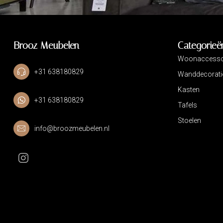
Brooz Meubelen
Categorieë
Woonaccesso
+31 638180829
Wanddecorati
Kasten
+31 638180829
Tafels
Stoelen
info@broozmeubelen.nl