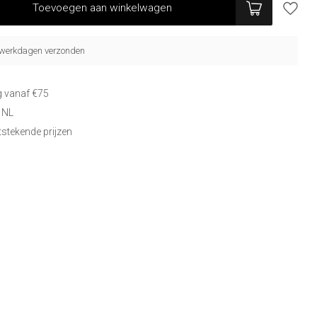
Toevoegen aan winkelwagen
5 werkdagen verzonden
g vanaf €75
 NL
itstekende prijzen