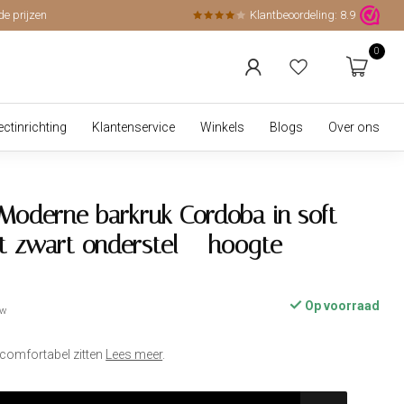
de prijzen
Klantbeoordeling:
8.9
0
ectinrichting
Klantenservice
Winkels
Blogs
Over ons
Moderne barkruk Cordoba in soft
 zwart onderstel – hoogte
Op voorraad
tw
 comfortabel zitten
Lees meer
.