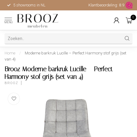
5 showrooms in NL
Klantbeoordeling:
Hoge kwaliteit, uitstekende 
8.9
0
MENU
Home
/
Moderne barkruk Lucille – Perfect Harmony stof grijs (set
van 4)
Brooz Moderne barkruk Lucille – Perfect
Harmony stof grijs (set van 4)
BROOZ