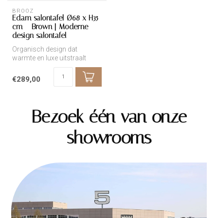
BROOZ
Edam salontafel Ø68 x H35
cm – Brown | Moderne
design salontafel
Organisch design dat
warmte en luxe uitstraalt
€289,00
Bezoek één van onze
showrooms