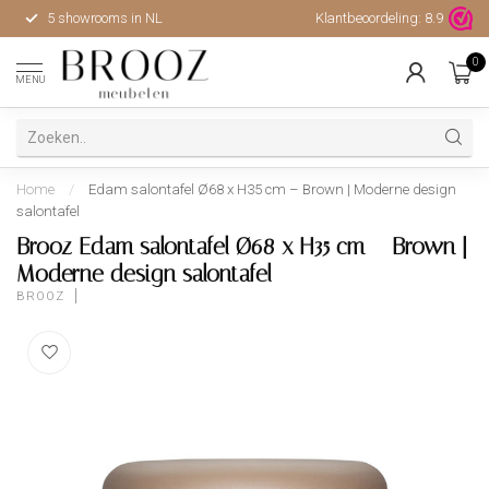
5 showrooms in NL
Klantbeoordeling:
Hoge kwaliteit, uitstekende 
8.9
0
MENU
Home
/
Edam salontafel Ø68 x H35 cm – Brown | Moderne design
salontafel
Brooz Edam salontafel Ø68 x H35 cm – Brown |
Moderne design salontafel
BROOZ