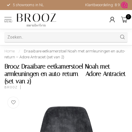
5 showrooms in NL
Klantbeoordeling:
Hoge kwaliteit, uitstekende 
8.9
0
MENU
Home
/
Draaibare eetkamerstoel Noah met armleuningen en auto-
return – Adore Antraciet (set van 2)
Brooz Draaibare eetkamerstoel Noah met
armleuningen en auto-return – Adore Antraciet
(set van 2)
BROOZ