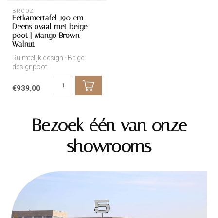
BROOZ
Eetkamertafel 190 cm –
Deens ovaal met beige
poot | Mango Brown
Walnut
Ruimtelijk design · Beige
designpoot
€939,00
Bezoek één van onze
showrooms