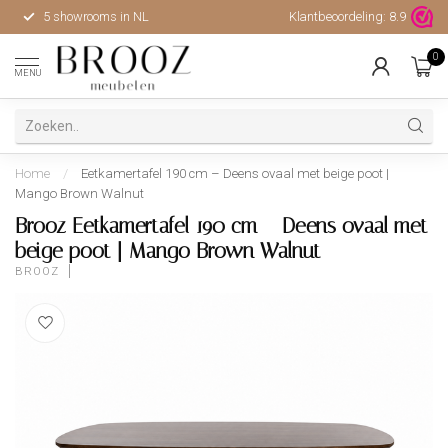
5 showrooms in NL
Klantbeoordeling:
Hoge kwaliteit, uitstekende 
8.9
0
MENU
Home
/
Eetkamertafel 190 cm – Deens ovaal met beige poot |
Mango Brown Walnut
Brooz Eetkamertafel 190 cm – Deens ovaal met
beige poot | Mango Brown Walnut
BROOZ