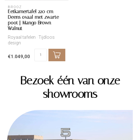
BROOZ
Eetkamertafel 220 cm –
Deens ovaal met zwarte
poot | Mango Brown
Walnut
Royaal tafelen · Tijdloos
design
€1.049,00
Bezoek één van onze
showrooms