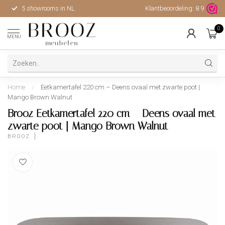
5 showrooms in NL
Klantbeoordeling:
Hoge kwaliteit, uitstekende 
8.9
0
MENU
Home
/
Eetkamertafel 220 cm – Deens ovaal met zwarte poot |
Mango Brown Walnut
Brooz Eetkamertafel 220 cm – Deens ovaal met
zwarte poot | Mango Brown Walnut
BROOZ