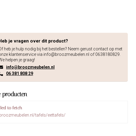
Heb je vragen over dit product?
Of heb je hulp nodig bij het bestellen? Neem gerust contact op met
onze klantenservice via
info@broozmeubelen.nl
of 0638180829.
We helpen je graag!
info@broozmeubelen.nl
06 381 808 29
e producten
iled to fetch
broozmeubelen.nl/tafels/eettafels/