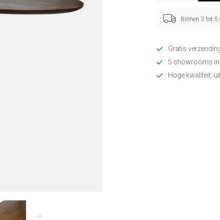
Binnen 3 tot 
Gratis verzendin
5 showrooms in
Hoge kwaliteit, u