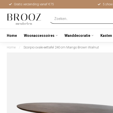
Gratis verzending vanaf €75
5 show
Home
Woonaccessoires
Wanddecoratie
Kasten
Home
/
Scorpio ovale eettafel 240 cm Mango Brown Walnut