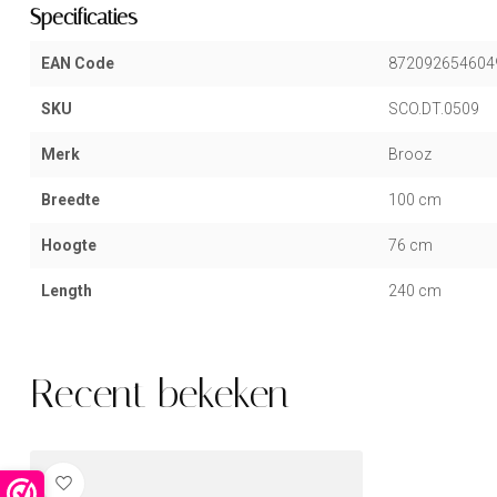
Specificaties
EAN Code
872092654604
SKU
SCO.DT.0509
Merk
Brooz
Breedte
100 cm
Hoogte
76 cm
Length
240 cm
Recent bekeken