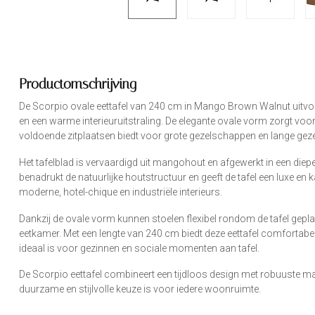
Productomschrijving
De Scorpio ovale eettafel van 240 cm in Mango Brown Walnut uitvoe
en een warme interieuruitstraling. De elegante ovale vorm zorgt voor e
voldoende zitplaatsen biedt voor grote gezelschappen en lange gezel
Het tafelblad is vervaardigd uit mangohout en afgewerkt in een di
benadrukt de natuurlijke houtstructuur en geeft de tafel een luxe en k
moderne, hotel-chique en industriële interieurs.
Dankzij de ovale vorm kunnen stoelen flexibel rondom de tafel geplaa
eetkamer. Met een lengte van 240 cm biedt deze eettafel comfortabel
ideaal is voor gezinnen en sociale momenten aan tafel.
De Scorpio eettafel combineert een tijdloos design met robuuste ma
duurzame en stijlvolle keuze is voor iedere woonruimte.