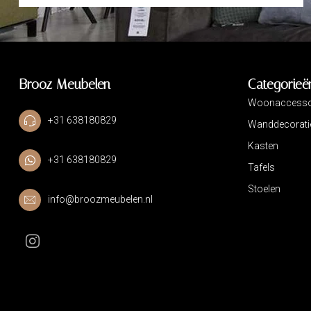
Brooz Meubelen
Categorieë
Woonaccesso
+31 638180829
Wanddecorati
Kasten
+31 638180829
Tafels
Stoelen
info@broozmeubelen.nl