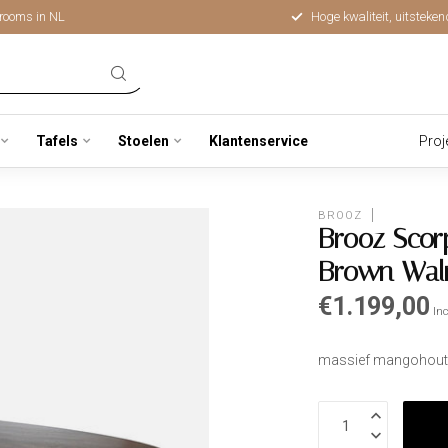
rooms in NL
Hoge kwaliteit, uitsteken
Tafels
Stoelen
Klantenservice
Proj
BROOZ
Brooz Scor
Brown Wal
€1.199,00
Inc
massief mangohout 