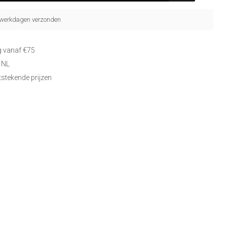
5 werkdagen verzonden
g vanaf €75
 NL
itstekende prijzen