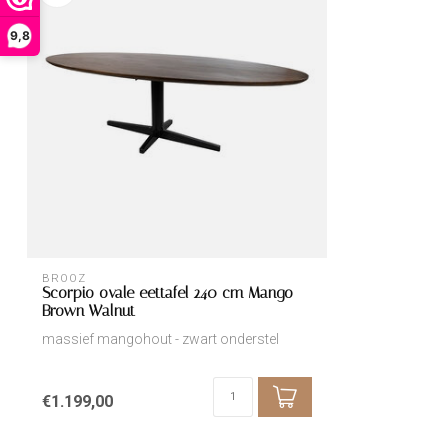
9,8
BROOZ
Scorpio ovale eettafel 240 cm Mango
Brown Walnut
massief mangohout - zwart onderstel
€1.199,00