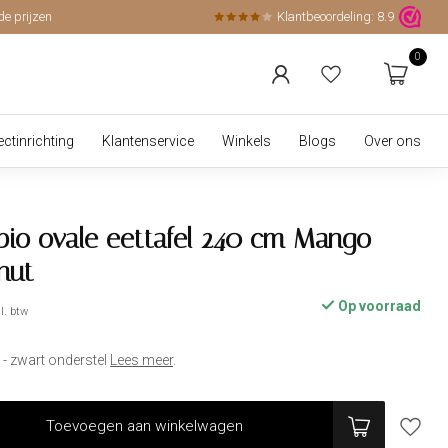
de prijzen
Klantbeoordeling:
8.9
0
ectinrichting
Klantenservice
Winkels
Blogs
Over ons
pio ovale eettafel 240 cm Mango
nut
Op voorraad
l. btw
- zwart onderstel
Lees meer
.
Toevoegen aan winkelwagen