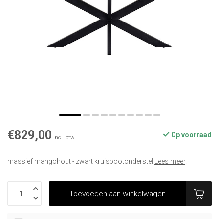
€829,00
Op voorraad
Incl. btw
massief mangohout - zwart kruispootonderstel
Lees meer
.
Toevoegen aan winkelwagen