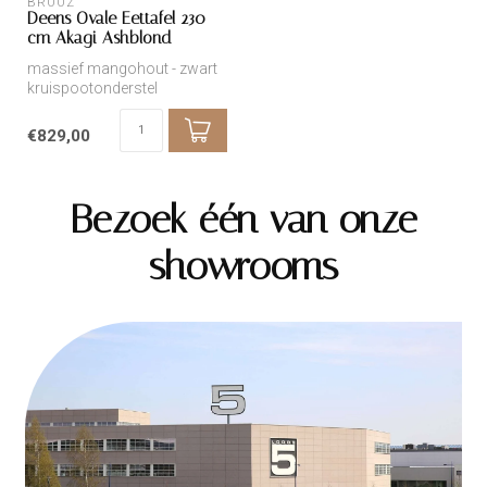
BROOZ
Deens Ovale Eettafel 230
cm Akagi Ashblond
massief mangohout - zwart
kruispootonderstel
€829,00
Bezoek één van onze
showrooms