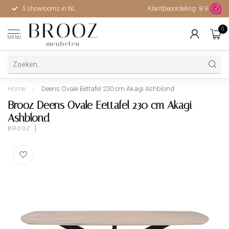
5 showrooms in NL
Klantbeoordeling:
Hoge kwaliteit, uitstekende 
8.9
0
MENU
Home
/
Deens Ovale Eettafel 230 cm Akagi Ashblond
Brooz Deens Ovale Eettafel 230 cm Akagi
Ashblond
BROOZ