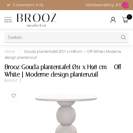
5 showrooms in NL
Klantbeoordeling:
Hoge kwaliteit, uitstekende 
8.9
0
MENU
Home
/
Gouda plantentafel Ø51 x H98 cm – Off-White | Moderne
design plantenzuil
Brooz Gouda plantentafel Ø51 x H98 cm – Off-
White | Moderne design plantenzuil
BROOZ