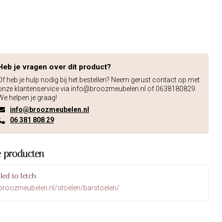
Heb je vragen over dit product?
Of heb je hulp nodig bij het bestellen? Neem gerust contact op met
onze klantenservice via
info@broozmeubelen.nl
of 0638180829.
We helpen je graag!
info@broozmeubelen.nl
06 381 808 29
e producten
iled to fetch
broozmeubelen.nl/stoelen/barstoelen/