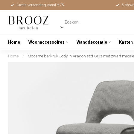
Gratis verzending vanaf €75
5 show
Home
Woonaccessoires
Wanddecoratie
Kasten
Home
/
Moderne barkruk Jody in Aragon stof Grijs met zwart metal