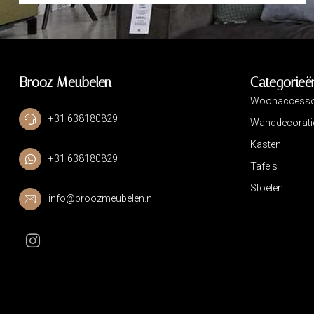
Brooz Meubelen
Categorieë
Woonaccesso
+31 638180829
Wanddecorati
Kasten
+31 638180829
Tafels
Stoelen
info@broozmeubelen.nl