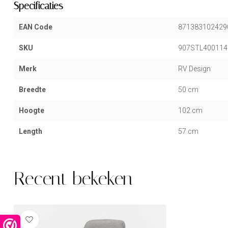
Specificaties
EAN Code
871383102429
SKU
907STL400114
Merk
RV Design
Breedte
50 cm
Hoogte
102 cm
Length
57 cm
Recent bekeken