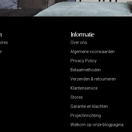
n
Informatie
ires
Over ons
e
Algemene voorwaarden
Privacy Policy
Betaalmethoden
Verzenden & retourneren
Klantenservice
Stores
Garantie en klachten
Projectinrichting
Welkom op onze blogpagina