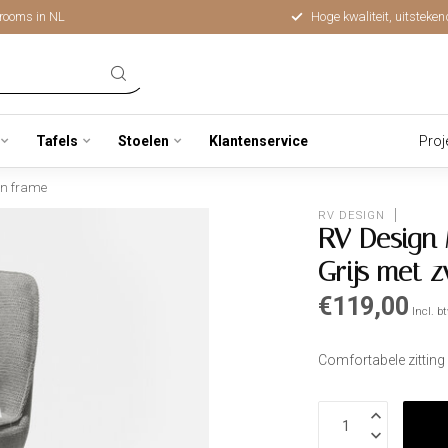
rooms in NL
Hoge kwaliteit, uitsteken
Tafels
Stoelen
Klantenservice
Proj
en frame
RV DESIGN
RV Design 
Grijs met 
€119,00
Incl. b
Comfortabele zittin