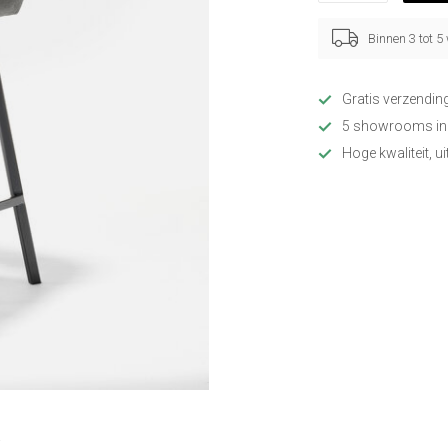
Binnen 3 tot 
Gratis verzendin
5 showrooms in
Hoge kwaliteit, u