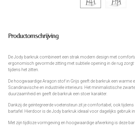
Productomschrijving
De Jody barkruk combineert een strak modern design met comfortabe
ergonomisch gevormde zitting met subtiele opening in de rug zorgt v
tijdens het zitten.
De hoogwaardige Aragon stof in Grijs geeft de barkruk een warme en 
Scandinavische en industriële interieurs. Het minimalistische zwarte
duurzaamheid en geeft de barkruk een stoer karakter.
Dankzij de geïntegreerde voetensteun zit je comfortabel, ook tijde
bartafel. Hierdoor is de Jody barkruk ideaal voor dagelijks gebruik in
Met zijn tijdloze vormgeving en hoogwaardige afwerking is deze barkru