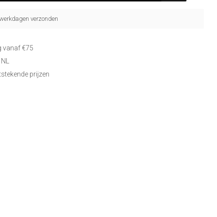
5 werkdagen verzonden
g vanaf €75
 NL
itstekende prijzen