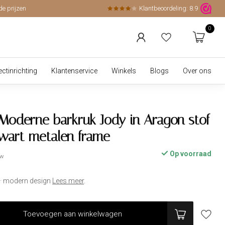
de prijzen
Klantbeoordeling:
8.9
0
ectinrichting
Klantenservice
Winkels
Blogs
Over ons
Moderne barkruk Jody in Aragon stof
zwart metalen frame
Op voorraad
tw
g · modern design
Lees meer
.
Toevoegen aan winkelwagen