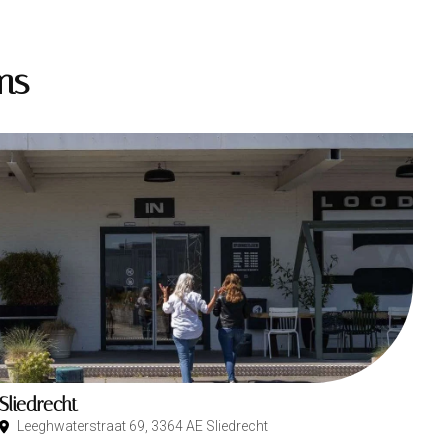
ms
Sliedrecht
Leeghwaterstraat 69, 3364 AE Sliedrecht