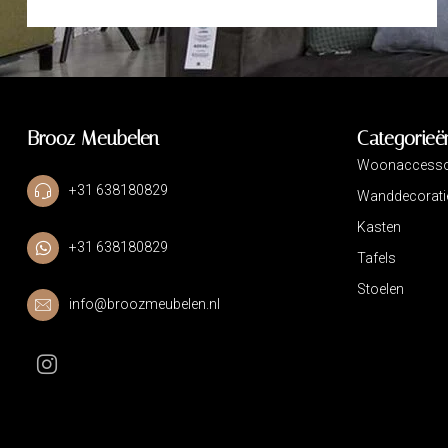
Brooz Meubelen
Categorieë
Woonaccesso
+31 638180829
Wanddecorati
Kasten
+31 638180829
Tafels
Stoelen
info@broozmeubelen.nl