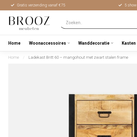
Gratis verzending vanaf €75
5 show
Home
Woonaccessoires
Wanddecoratie
Kasten
Home
/
Ladekast Britt 60 – mangohout met zwart stalen frame