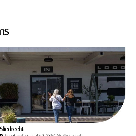
ms
Sliedrecht
Leeghwaterstraat 69, 3364 AE Sliedrecht