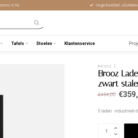
rooms in NL
Hoge kwaliteit, uitsteken
Tafels
Stoelen
Klantenservice
Proj
BROOZ
Brooz Lade
zwart stal
€359
€454,00
5 laden · industrieel