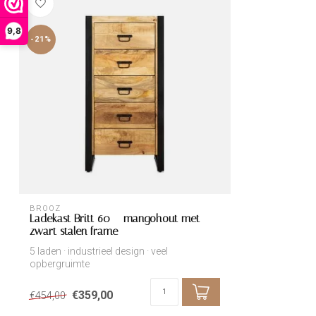
9,8
-21%
BROOZ
Ladekast Britt 60 – mangohout met
zwart stalen frame
5 laden · industrieel design · veel
opbergruimte
€359,00
€454,00