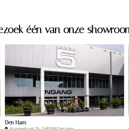
ezoek één van onze showroo
Den Ham
Kroezenhoek 26, 7683PM Den Ham