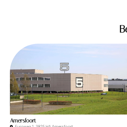
B
Amersfoort
Euroweg 1, 3825 HA Amersfoort