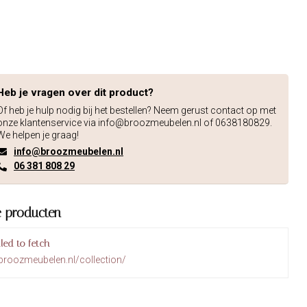
Heb je vragen over dit product?
Of heb je hulp nodig bij het bestellen? Neem gerust contact op met
onze klantenservice via
info@broozmeubelen.nl
of 0638180829.
We helpen je graag!
info@broozmeubelen.nl
06 381 808 29
e producten
iled to fetch
broozmeubelen.nl/collection/