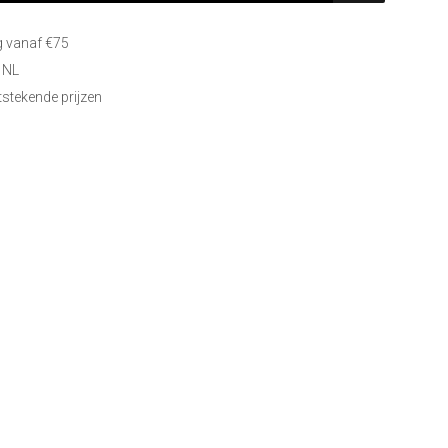
g vanaf €75
 NL
itstekende prijzen