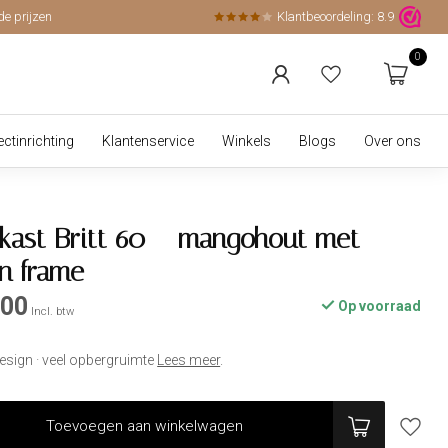
de prijzen
Klantbeoordeling:
8.9
0
ectinrichting
Klantenservice
Winkels
Blogs
Over ons
kast Britt 60 – mangohout met
en frame
,00
Op voorraad
Incl. btw
 design · veel opbergruimte
Lees meer
.
Toevoegen aan winkelwagen