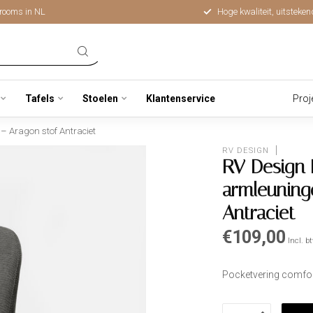
rooms in NL
Hoge kwaliteit, uitsteken
Tafels
Stoelen
Klantenservice
Proj
– Aragon stof Antraciet
RV DESIGN
RV Design 
armleuning
Antraciet
€109,00
Incl. b
Pocketvering comfo