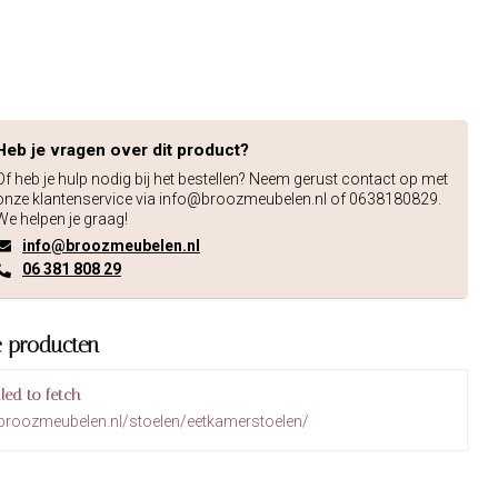
Heb je vragen over dit product?
Of heb je hulp nodig bij het bestellen? Neem gerust contact op met
onze klantenservice via
info@broozmeubelen.nl
of 0638180829.
We helpen je graag!
info@broozmeubelen.nl
06 381 808 29
e producten
iled to fetch
broozmeubelen.nl/stoelen/eetkamerstoelen/