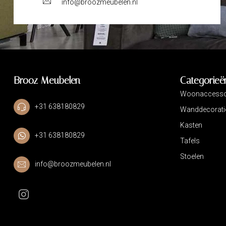
info@broozmeubelen.nl
Brooz Meubelen
Categorieë
Woonaccesso
+31 638180829
Wanddecorati
Kasten
+31 638180829
Tafels
Stoelen
info@broozmeubelen.nl