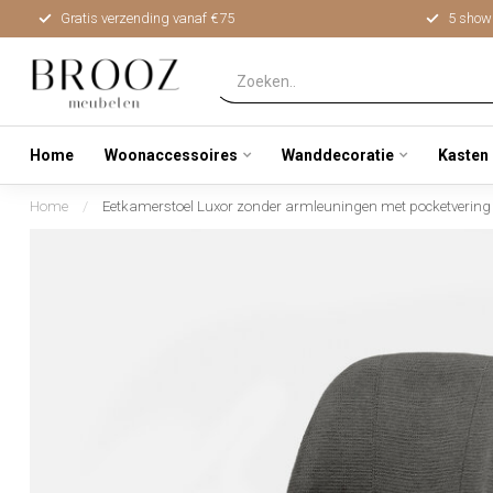
Gratis verzending vanaf €75
5 show
Home
Woonaccessoires
Wanddecoratie
Kasten
Home
/
Eetkamerstoel Luxor zonder armleuningen met pocketvering 