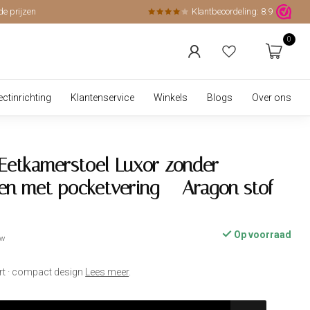
de prijzen
Klantbeoordeling:
8.9
0
ectinrichting
Klantenservice
Winkels
Blogs
Over ons
Eetkamerstoel Luxor zonder
en met pocketvering – Aragon stof
Op voorraad
tw
rt · compact design
Lees meer
.