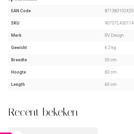
EAN Code
871383102425
SKU
907STL430114
Merk
RV Design
Gewicht
6.2 kg
Breedte
50 cm
Hoogte
83 cm
Length
60 cm
Recent bekeken