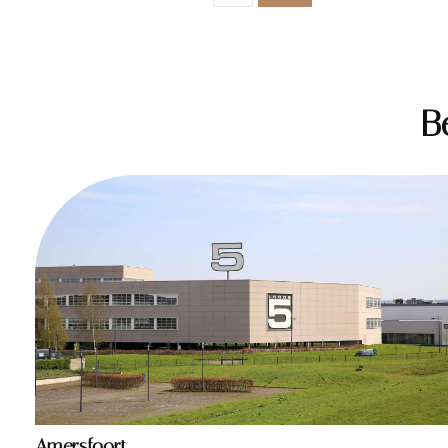
B
Amersfoort