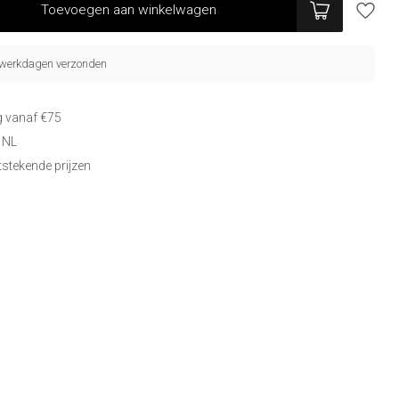
Toevoegen aan winkelwagen
5 werkdagen verzonden
g vanaf €75
 NL
itstekende prijzen