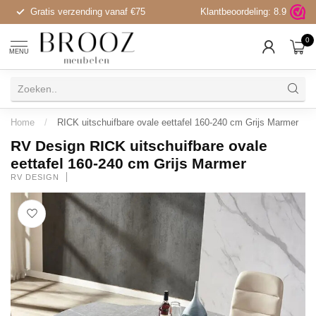
Gratis verzending vanaf €75
Klantbeoordeling:
5 showrooms in NL
8.9
0
MENU
Home
/
RICK uitschuifbare ovale eettafel 160-240 cm Grijs Marmer
RV Design RICK uitschuifbare ovale
eettafel 160-240 cm Grijs Marmer
RV DESIGN