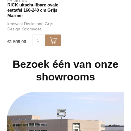
RV DESIGN
RICK uitschuifbare ovale
eettafel 160-240 cm Grijs
Marmer
krasvast Deckstone Grijs -
Design Kolomvoet
€1.509,00
Bezoek één van onze
showrooms