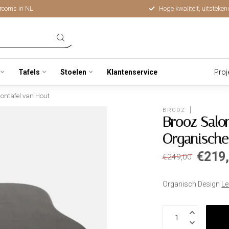
rooms in NL
Hoge kwaliteit, uitsteken
Tafels
Stoelen
Klantenservice
Proj
ontafel van Hout
BROOZ
Brooz Salo
Organische
€219
€249,00
Organisch Design
Le