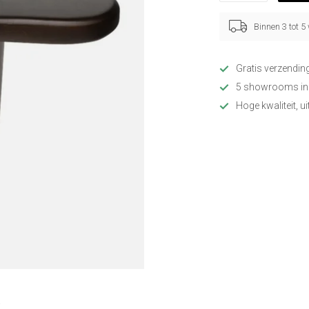
Binnen 3 tot 
Gratis verzendin
5 showrooms in
Hoge kwaliteit, u