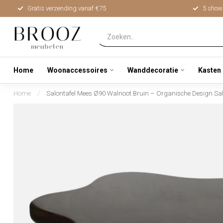
Gratis verzending vanaf €75
5 show
Home
Woonaccessoires
Wanddecoratie
Kasten
Home
/
Salontafel Mees Ø90 Walnoot Bruin – Organische Design Sal