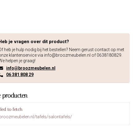
Heb je vragen over dit product?
Of heb je hulp nodig bij het bestellen? Neem gerust contact op met
onze klantenservice via
info@broozmeubelen.nl
of 0638180829.
We helpen je graag!
info@broozmeubelen.nl
06 381 808 29
e producten
iled to fetch
broozmeubelen.nl/tafels/salontafels/