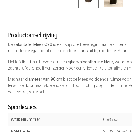
Productomschrijving
De
salontafel Mees Ø90
is een stijlvolle toevoeging aan elk interieur
natuurlijke elegantie uit die moeiteloos aansluit bij moderne, Scandi
Het tafelblad is uitgevoerd in een
rijke walnootbruine kleur
, waardoor
zachte, afgeronde lijnen zorgen voor een vriendelijke uitstraling en 
Met haar
diameter van 90 cm
biedt de Mees voldoende ruimte voor 
terwijl ze door haar vloeiende vorm toch luchtig oogt in de ruimte. Pe
van een stijlvolle set.
Specificaties
Artikelnummer
6688504
EAN Code
2 0326 668850