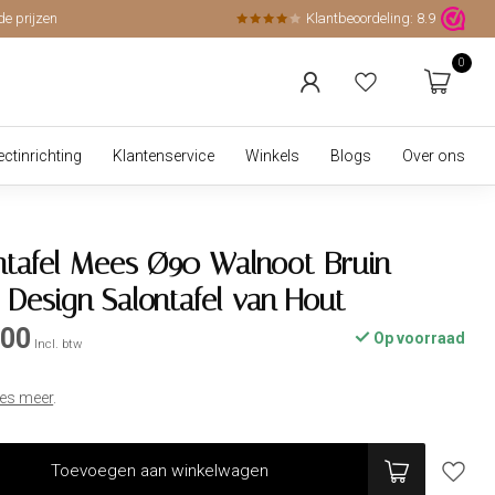
de prijzen
Klantbeoordeling:
8.9
0
ectinrichting
Klantenservice
Winkels
Blogs
Over ons
ntafel Mees Ø90 Walnoot Bruin –
 Design Salontafel van Hout
,00
Op voorraad
Incl. btw
es meer
.
Toevoegen aan winkelwagen