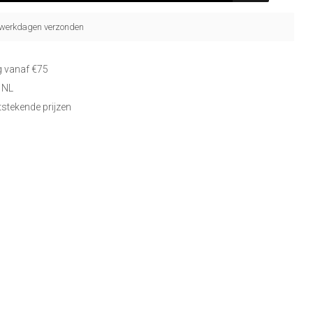
5 werkdagen verzonden
g vanaf €75
 NL
itstekende prijzen