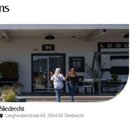
ms
Sliedrecht
Leeghwaterstraat 69, 3364 AE Sliedrecht