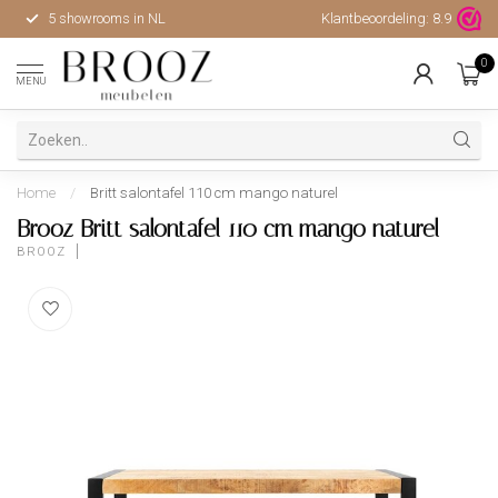
5 showrooms in NL
Klantbeoordeling:
Hoge kwaliteit, uitstekende 
8.9
0
MENU
Home
/
Britt salontafel 110 cm mango naturel
Brooz Britt salontafel 110 cm mango naturel
BROOZ