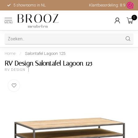
5 showrooms in NL
Klantbeoordeling:
Hoge kwaliteit, uitstekende 
8.9
0
MENU
Home
/
Salontafel Lagoon 125
RV Design Salontafel Lagoon 125
RV DESIGN