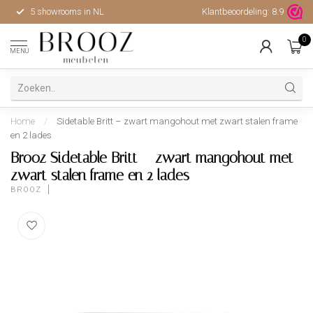
5 showrooms in NL
Klantbeoordeling:
Hoge kwaliteit, uitstekende 
8.9
0
MENU
Home
/
Sidetable Britt – zwart mangohout met zwart stalen frame
en 2 lades
Brooz Sidetable Britt – zwart mangohout met
zwart stalen frame en 2 lades
BROOZ