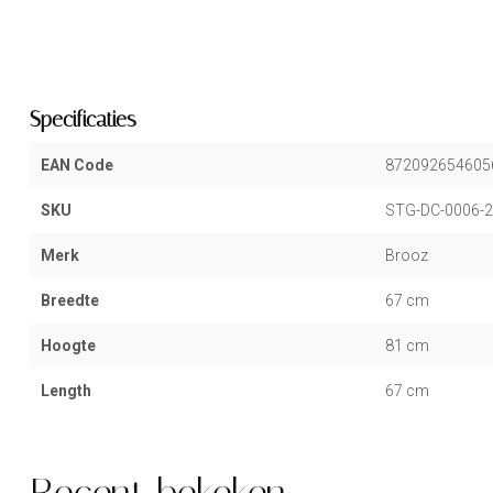
Specificaties
EAN Code
872092654605
SKU
STG-DC-0006-2
Merk
Brooz
Breedte
67 cm
Hoogte
81 cm
Length
67 cm
Recent bekeken