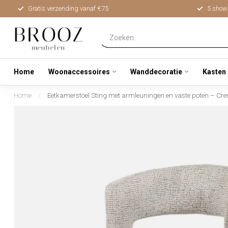
Gratis verzending vanaf €75
5 show
Home
Woonaccessoires
Wanddecoratie
Kasten
Home
/
Eetkamerstoel Sting met armleuningen en vaste poten – Cre