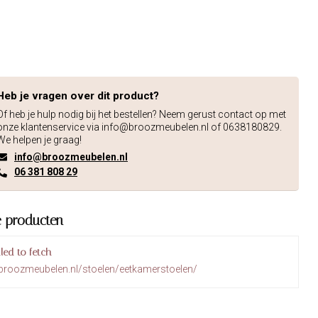
Heb je vragen over dit product?
Of heb je hulp nodig bij het bestellen? Neem gerust contact op met
onze klantenservice via
info@broozmeubelen.nl
of 0638180829.
We helpen je graag!
info@broozmeubelen.nl
06 381 808 29
e producten
iled to fetch
broozmeubelen.nl/stoelen/eetkamerstoelen/