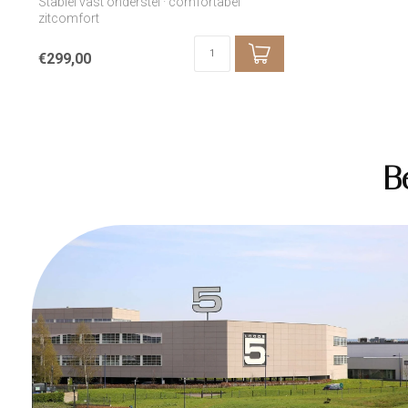
Stabiel vast onderstel · comfortabel
zitcomfort
€299,00
B