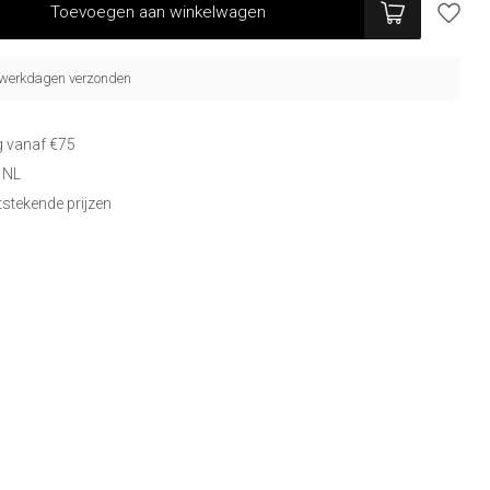
Toevoegen aan winkelwagen
5 werkdagen verzonden
g vanaf €75
 NL
itstekende prijzen