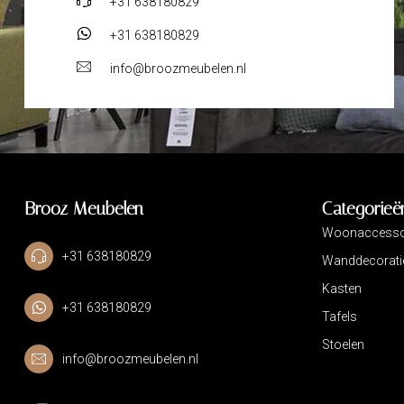
+31 638180829
+31 638180829
info@broozmeubelen.nl
Brooz Meubelen
Categorieë
Woonaccesso
+31 638180829
Wanddecorati
Kasten
+31 638180829
Tafels
Stoelen
info@broozmeubelen.nl