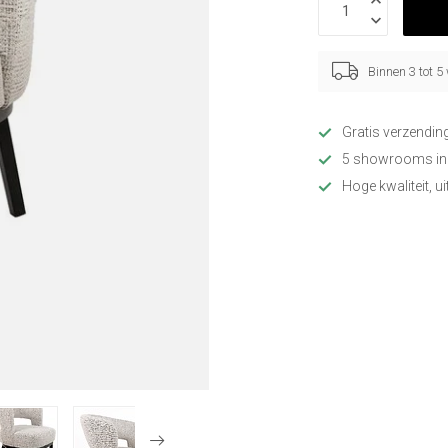
Binnen 3 tot 
Gratis verzendin
5 showrooms in
Hoge kwaliteit, u