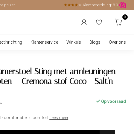
de prijzen
Klantbeoordeling:
8.9
0
ectinrichting
Klantenservice
Winkels
Blogs
Over ons
amerstoel Sting met armleuningen
ten – Cremona stof Coco - Salt'n
Op voorraad
tw
el · comfortabel zitcomfort
Lees meer
.