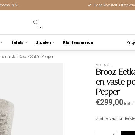
rooms in NL
Hoge kwaliteit, uitsteken
Tafels
Stoelen
Klantenservice
Proj
mona stof Coco - Salt'n Pepper
BROOZ
Brooz Eetk
en vaste po
Pepper
€299,00
Incl. b
Stabiel vast onderst