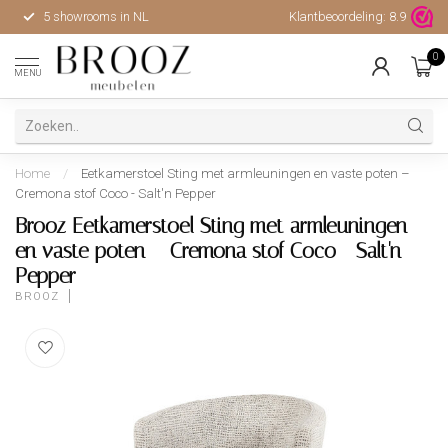
5 showrooms in NL
Klantbeoordeling:
Hoge kwaliteit, uitstekende 
8.9
0
MENU
Home
/
Eetkamerstoel Sting met armleuningen en vaste poten –
Cremona stof Coco - Salt'n Pepper
Brooz Eetkamerstoel Sting met armleuningen
en vaste poten – Cremona stof Coco - Salt'n
Pepper
BROOZ