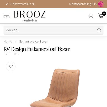
5 showrooms in NL
Klantbeoordeling:
Hoge kwaliteit, uitstekende 
8.9
0
MENU
Home
/
Eetkamerstoel Boxer
RV Design Eetkamerstoel Boxer
RV DESIGN