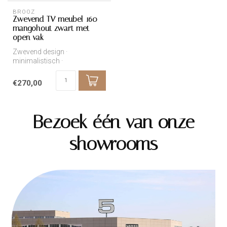
BROOZ
Zwevend TV meubel 160 –
mangohout zwart met
open vak
Zwevend design ·
minimalistisch ·
onderhoudsvriendelijk
€270,00
Bezoek één van onze
showrooms