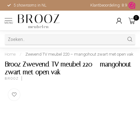
5 showrooms in NL
Klantbeoordeling:
Hoge kwaliteit, uitstekende 
8.9
0
MENU
Home
/
Zwevend TV meubel 220 – mangohout zwart met open vak
Brooz Zwevend TV meubel 220 – mangohout
zwart met open vak
BROOZ