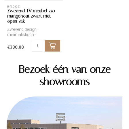
BROOZ
Zwevend TV meubel 220 –
mangohout zwart met
open vak
Zwevend design ·
minimalistisch ·
onderhoudsvriendelijk
€330,00
Bezoek één van onze
showrooms