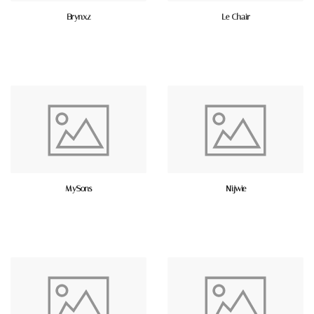
Brynxz
Le Chair
MySons
Nijwie