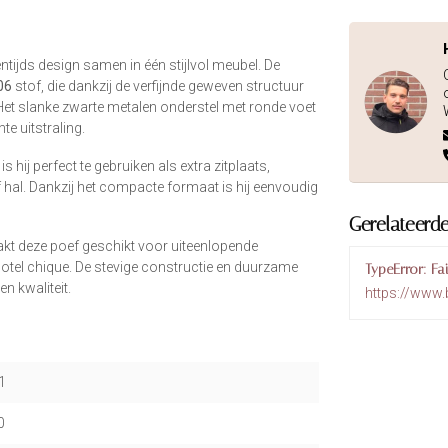
ntijds design samen in één stijlvol meubel. De
06
stof, die dankzij de verfijnde geweven structuur
. Het slanke zwarte metalen onderstel met ronde voet
e uitstraling.
 hij perfect te gebruiken als extra zitplaats,
hal. Dankzij het compacte formaat is hij eenvoudig
Gerelateerd
kt deze poef geschikt voor uiteenlopende
hotel chique. De stevige constructie en duurzame
TypeError: Fa
n kwaliteit.
https://www
1
0