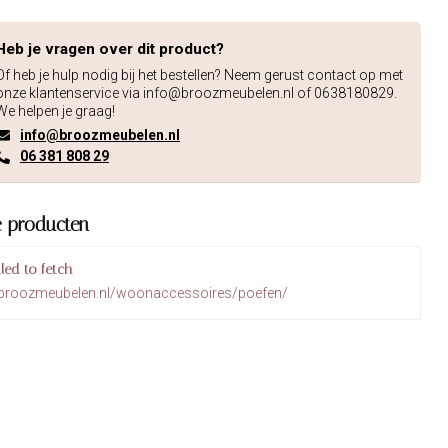
Heb je vragen over dit product?
Of heb je hulp nodig bij het bestellen? Neem gerust contact op met
onze klantenservice via
info@broozmeubelen.nl
of 0638180829.
We helpen je graag!
info@broozmeubelen.nl
06 381 808 29
e producten
iled to fetch
.broozmeubelen.nl/woonaccessoires/poefen/