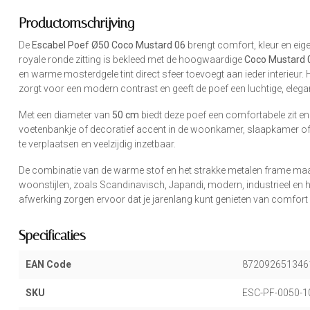
Productomschrijving
De
Escabel Poef Ø50 Coco Mustard 06
brengt comfort, kleur en eige
royale ronde zitting is bekleed met de hoogwaardige
Coco Mustard 
en warme mosterdgele tint direct sfeer toevoegt aan ieder interieur
zorgt voor een modern contrast en geeft de poef een luchtige, elegant
Met een diameter van
50 cm
biedt deze poef een comfortabele zit en is
voetenbankje of decoratief accent in de woonkamer, slaapkamer of 
te verplaatsen en veelzijdig inzetbaar.
De combinatie van de warme stof en het strakke metalen frame maa
woonstijlen, zoals Scandinavisch, Japandi, modern, industrieel en 
afwerking zorgen ervoor dat je jarenlang kunt genieten van comfort e
Specificaties
EAN Code
872092651346
SKU
ESC-PF-0050-1