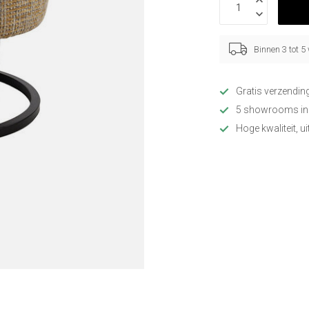
Binnen 3 tot 
Gratis verzendin
5 showrooms in
Hoge kwaliteit, u