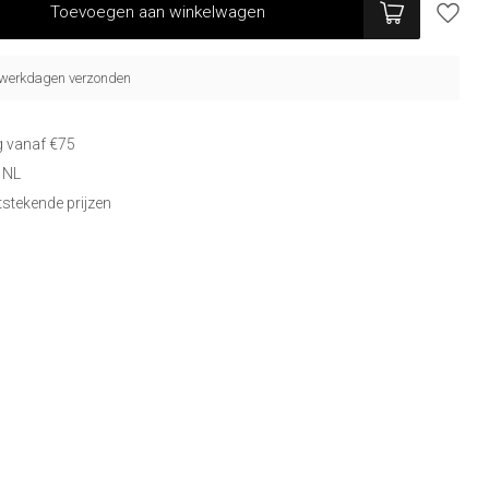
Toevoegen aan winkelwagen
5 werkdagen verzonden
g vanaf €75
 NL
itstekende prijzen