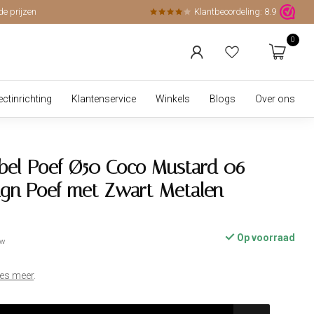
de prijzen
Klantbeoordeling:
8.9
0
ectinrichting
Klantenservice
Winkels
Blogs
Over ons
bel Poef Ø50 Coco Mustard 06 –
gn Poef met Zwart Metalen
Op voorraad
tw
es meer
.