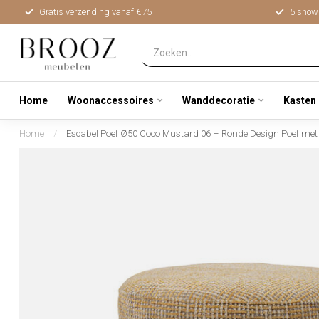
Gratis verzending vanaf €75
5 show
Home
Woonaccessoires
Wanddecoratie
Kasten
Home
/
Escabel Poef Ø50 Coco Mustard 06 – Ronde Design Poef met