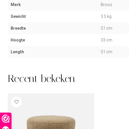
Merk
Brooz
Gewicht
3.5 kg
Breedte
51 cm
Hoogte
33 cm
Length
51 cm
Recent bekeken