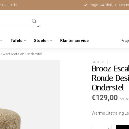
rooms in NL
Hoge kwaliteit, uitsteken
Tafels
Stoelen
Klantenservice
Proj
 Zwart Metalen Onderstel
BROOZ
Brooz Esca
Ronde Desi
Onderstel
€129,00
Incl. b
Warme Uitstraling
Le