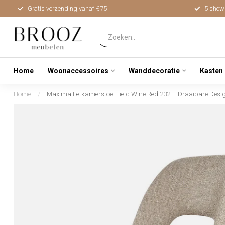
Gratis verzending vanaf €75
5 show
Home
Woonaccessoires
Wanddecoratie
Kasten
Home
/
Maxima Eetkamerstoel Field Wine Red 232 – Draaibare Desig