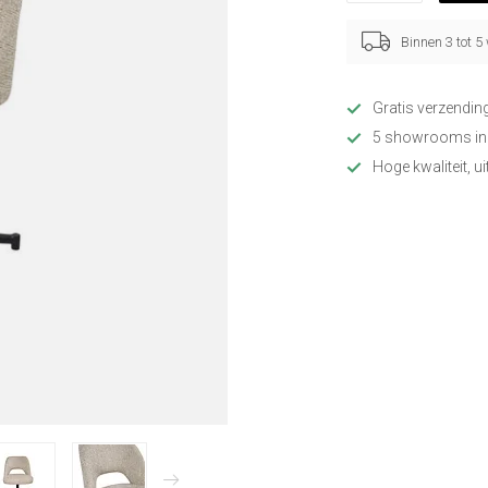
Binnen 3 tot 
Gratis verzendin
5 showrooms in
Hoge kwaliteit, u