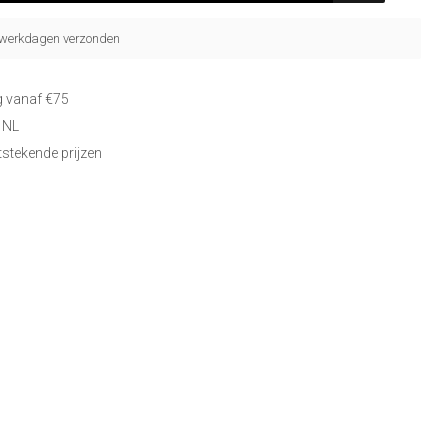
5 werkdagen verzonden
g vanaf €75
 NL
itstekende prijzen