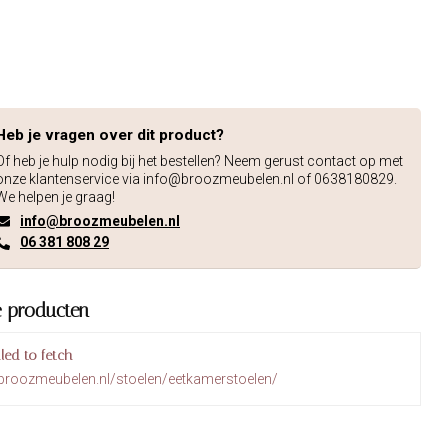
Heb je vragen over dit product?
Of heb je hulp nodig bij het bestellen? Neem gerust contact op met
onze klantenservice via
info@broozmeubelen.nl
of 0638180829.
We helpen je graag!
info@broozmeubelen.nl
06 381 808 29
e producten
iled to fetch
broozmeubelen.nl/stoelen/eetkamerstoelen/