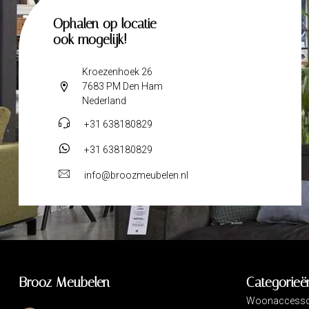
Ophalen op locatie
ook mogelijk!
Kroezenhoek 26
7683 PM Den Ham
Nederland
+31 638180829
+31 638180829
info@broozmeubelen.nl
Brooz Meubelen
Categorieë
Woonaccesso