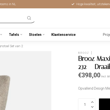
rooms in NL
Hoge kwaliteit, uitsteken
Tafels
Stoelen
Klantenservice
Proj
nstoel Set van 2
BROOZ
Brooz Maxi
232 – Draai
€398,00
Incl. b
Opvallend Design M