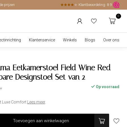
de prijzen
Klantbeoordeling:
8.9
0
ectinrichting
Klantenservice
Winkels
Blogs
Over ons
ma Eetkamerstoel Field Wine Red
bare Designstoel Set van 2
Op voorraad
tw
et Luxe Comfort
Lees meer
.
Toevoegen aan winkelwagen