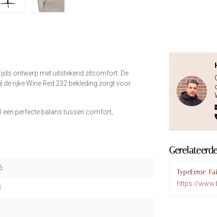
jds ontwerp met uitstekend zitcomfort. De
ijl de rijke Wine Red 232 bekleding zorgt voor
el een perfecte balans tussen comfort,
Gerelateerd
6
TypeError: Fa
https://www.
3