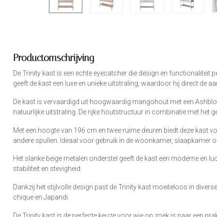
Productomschrijving
De Trinity kast is een echte eyecatcher die design en functionaliteit p
geeft de kast een luxe en unieke uitstraling, waardoor hij direct de aa
De kast is vervaardigd uit hoogwaardig mangohout met een Ashblo
natuurlijke uitstraling. De rijke houtstructuur in combinatie met he
Met een hoogte van 196 cm en twee ruime deuren biedt deze kast vo
andere spullen. Ideaal voor gebruik in de woonkamer, slaapkamer of
Het slanke beige metalen onderstel geeft de kast een moderne en luchtig
stabiliteit en stevigheid.
Dankzij het stijlvolle design past de Trinity kast moeiteloos in diverse
chique en Japandi.
De Trinity kast is de perfecte keuze voor wie op zoek is naar een pr