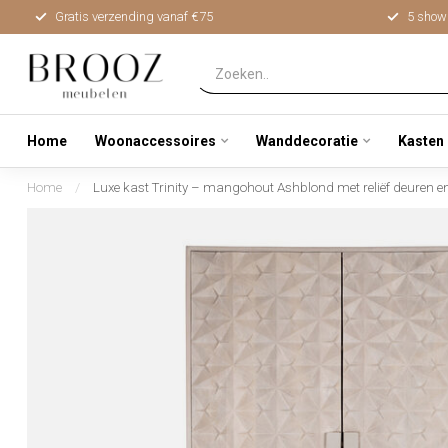
Gratis verzending vanaf €75
5 show
Home
Woonaccessoires
Wanddecoratie
Kasten
Home
/
Luxe kast Trinity – mangohout Ashblond met reliëf deuren en