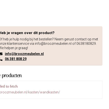
Heb je vragen over dit product?
Of heb je hulp nodig bij het bestellen? Neem gerust contact op met
onze klantenservice via
info@broozmeubelen.nl
of 0638180829.
We helpen je graag!
info@broozmeubelen.nl
06 381 808 29
e producten
iled to fetch
.broozmeubelen.nl/kasten/wandkasten/