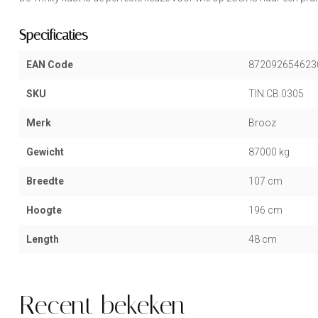
Specificaties
EAN Code
872092654623
SKU
TIN.CB.0305
Merk
Brooz
Gewicht
87000 kg
Breedte
107 cm
Hoogte
196 cm
Length
48 cm
Recent bekeken