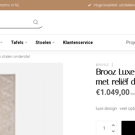
rooms in NL
Hoge kwaliteit, uitsteken
Tafels
Stoelen
Klantenservice
Proj
 stalen onderstel
BROOZ
Brooz Luxe
met reliëf 
€1.049,00
Inc
luxe design · veel o