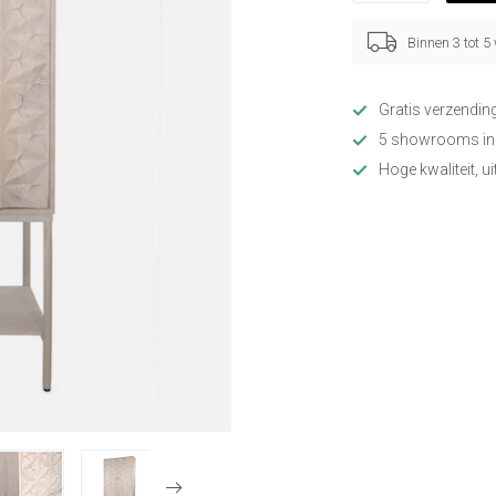
Binnen 3 tot 
Gratis verzendin
5 showrooms in
Hoge kwaliteit, u