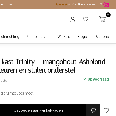
de prijzen
Klantbeoordeling:
8.9
0
ectinrichting
Klantenservice
Winkels
Blogs
Over ons
 kast Trinity – mangohout Ashblond
deuren en stalen onderstel
Op voorraad
l. btw
pbergruimte
Lees meer
.
Toevoegen aan winkelwagen