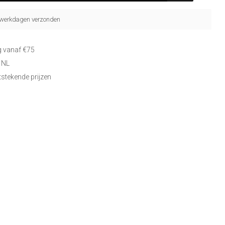
5 werkdagen verzonden
g vanaf €75
 NL
itstekende prijzen