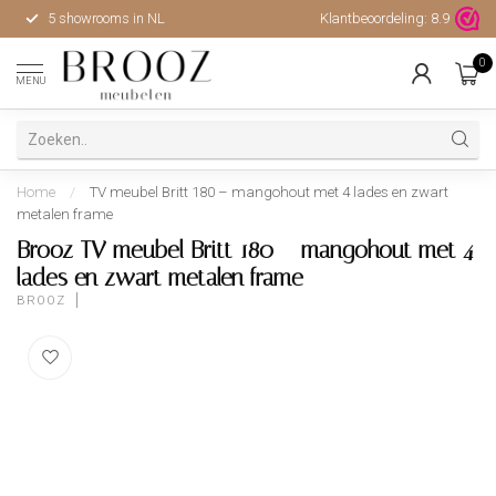
5 showrooms in NL
Klantbeoordeling:
Hoge kwaliteit, uitstekende 
8.9
0
MENU
Home
/
TV meubel Britt 180 – mangohout met 4 lades en zwart
metalen frame
Brooz TV meubel Britt 180 – mangohout met 4
lades en zwart metalen frame
BROOZ