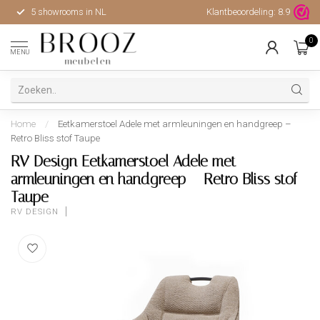
5 showrooms in NL
Klantbeoordeling:
Hoge kwaliteit, uitstekende 
8.9
0
MENU
Home
/
Eetkamerstoel Adele met armleuningen en handgreep –
Retro Bliss stof Taupe
RV Design Eetkamerstoel Adele met
armleuningen en handgreep – Retro Bliss stof
Taupe
RV DESIGN