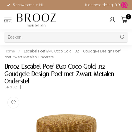
5 showrooms in NL
Klantbeoordeling:
Hoge kwaliteit, uitstekende 
8.9
0
MENU
Home
/
Escabel Poef Ø40 Coco Gold 132 – Goudgele Design Poef
met Zwart Metalen Onderstel
Brooz Escabel Poef Ø40 Coco Gold 132 –
Goudgele Design Poef met Zwart Metalen
Onderstel
BROOZ